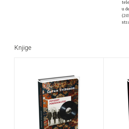
tel
u d
(20
str
Knjige