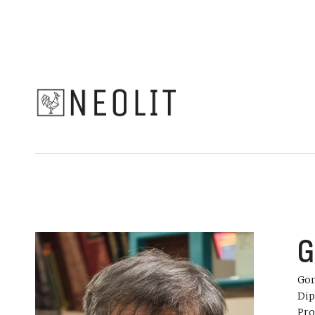
G
Gor
Dip
Pro