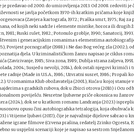
e je predavao od 2000. do umirovljenja 2013. Od 2008. redoviti je
iževnosti se javlja početkom 1970-ih kratkim pričama koje knjiž
 borgesovaca (Zavjera kartografa, 1972.; Praška smrt, 1975.; Raj za 
ana, od kojih neki sadrže i elemente mistike, horora ili drugih ža
rn, 1981.; Ruski rulet, 1982.; Potonulo groblje, 1990.; Sanatorij, 1
štvenim i generacijskim romanima s elementima autobiografije, k
85.), Povijest pornografije (1988.) i Ne dao Bog većeg zla (2002.), 
poznatija djela. U kriminalističkom žanru napisao je ciklus rom
ića (Zavirivanje, 1985.; Siva zona, 1989.; Dublja strana zaljeva, 199
olada, 2004.; Susjed u nevolji, 2014.), dok ostali njegovi krimići i t
ete radnje (Made in U.S.A., 1986.; Uzvratni susret, 1986.; Propali ko
2.). U romanima Klub obožavatelja (2001.), Kuća u kojoj stanuje vr
sajderima s gradskih rubova, dok u Zbirci otrova (2010.) i Ocu od b
ionalnom poviješću. Nesretne ljubavne priče okosnica su žanrovs
era (2024.), dok se u kratkom romanu Landranja (2023.) isprepli
busonovu opusu čini autobiografska tetralogija, koja obuhvaća knji
03.) i Vrijeme ljubavi (2017.), čije je najvažnije dijelove sabrao u k
ažene igrane filmove (Crvena prašina, redatelj Zrinko Ogresta, 199
ebno su uspješni scenariji koje je napisao sa sestrom Snježanom 