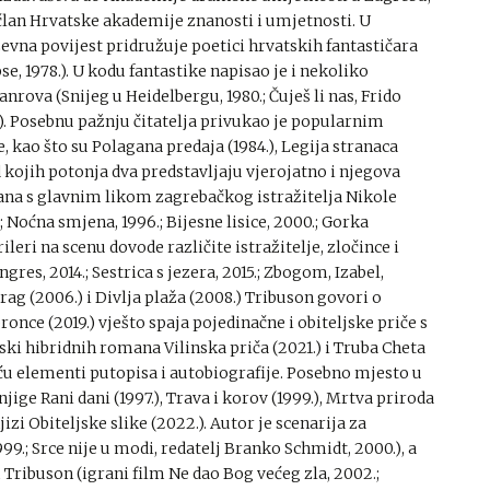
 član Hrvatske akademije znanosti i umjetnosti. U
evna povijest pridružuje poetici hrvatskih fantastičara
pse, 1978.). U kodu fantastike napisao je i nekoliko
nrova (Snijeg u Heidelbergu, 1980.; Čuješ li nas, Frido
993.). Posebnu pažnju čitatelja privukao je popularnim
ao što su Polagana predaja (1984.), Legija stranaca
od kojih potonja dva predstavljaju vjerojatno i njegova
ana s glavnim likom zagrebačkog istražitelja Nikole
1.; Noćna smjena, 1996.; Bijesne lisice, 2000.; Gorka
rileri na scenu dovode različite istražitelje, zločince i
ngres, 2014.; Sestrica s jezera, 2015.; Zbogom, Izabel,
ag (2006.) i Divlja plaža (2008.) Tribuson govori o
ronce (2019.) vješto spaja pojedinačne i obiteljske priče s
ki hibridnih romana Vilinska priča (2021.) i Truba Cheta
ću elementi putopisa i autobiografije. Posebno mjesto u
ge Rani dani (1997.), Trava i korov (1999.), Mrtva priroda
njizi Obiteljske slike (2022.). Autor je scenarija za
9.; Srce nije u modi, redatelj Branko Schmidt, 2000.), a
Tribuson (igrani film Ne dao Bog većeg zla, 2002.;