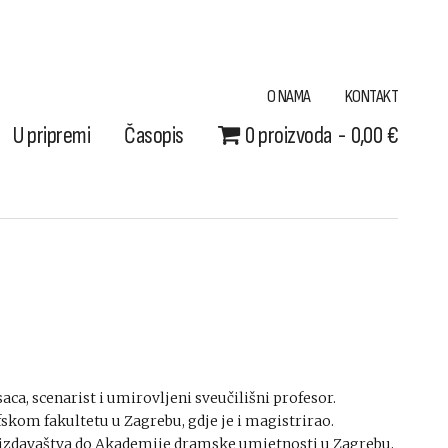
O NAMA
KONTAKT
U pripremi
Časopis
0 proizvoda
0,00 €
saca, scenarist i umirovljeni sveučilišni profesor.
skom fakultetu u Zagrebu, gdje je i magistrirao.
 i izdavaštva do Akademije dramske umjetnosti u Zagrebu,