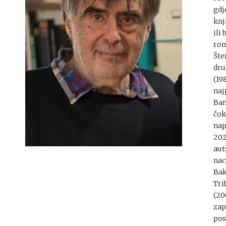
gdj
knj
ili
rom
Šte
dru
(19
naj
Ban
čok
nap
202
aut
nac
Bak
Tri
(20
zap
pos