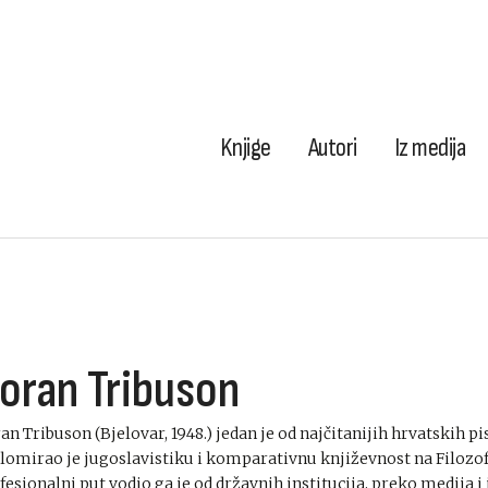
Knjige
Autori
Iz medija
oran Tribuson
an Tribuson (Bjelovar, 1948.) jedan je od najčitanijih hrvatskih pi
lomirao je jugoslavistiku i komparativnu književnost na Filozof
fesionalni put vodio ga je od državnih institucija, preko medija