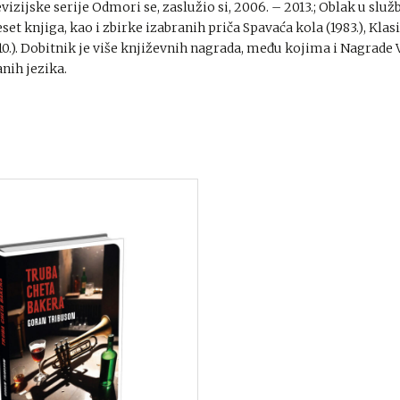
evizijske serije Odmori se, zaslužio si, 2006. – 2013.; Oblak u slu
eset knjiga, kao i zbirke izabranih priča Spavaća kola (1983.), Klas
10.). Dobitnik je više književnih nagrada, među kojima i Nagrade 
anih jezika.