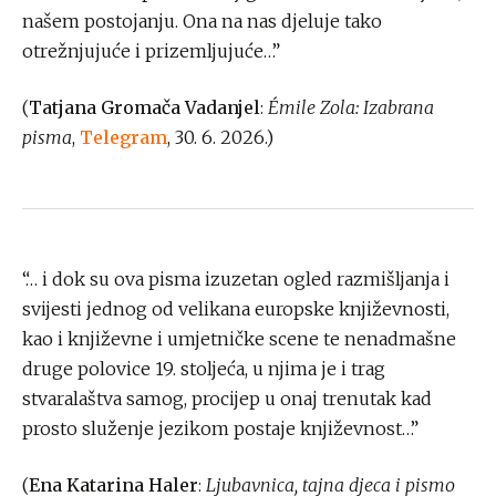
našem postojanju. Ona na nas djeluje tako
otrežnjujuće i prizemljujuće…”
(
Tatjana Gromača Vadanjel
:
Émile Zola: Izabrana
pisma
,
Telegram
, 30. 6. 2026.)
“… i dok su ova pisma izuzetan ogled razmišljanja i
svijesti jednog od velikana europske književnosti,
kao i književne i umjetničke scene te nenadmašne
druge polovice 19. stoljeća, u njima je i trag
stvaralaštva samog, procijep u onaj trenutak kad
prosto služenje jezikom postaje književnost…”
(
Ena Katarina Haler
:
Ljubavnica, tajna djeca i pismo