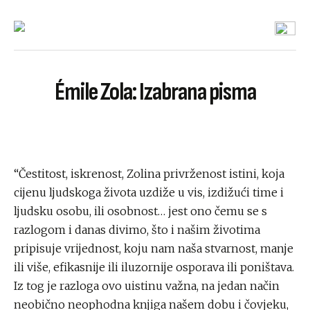
Émile Zola: Izabrana pisma
“Čestitost, iskrenost, Zolina privrženost istini, koja
cijenu ljudskoga života uzdiže u vis, izdižući time i
ljudsku osobu, ili osobnost… jest ono čemu se s
razlogom i danas divimo, što i našim životima
pripisuje vrijednost, koju nam naša stvarnost, manje
ili više, efikasnije ili iluzornije osporava ili poništava.
Iz tog je razloga ovo uistinu važna, na jedan način
neobično neophodna knjiga našem dobu i čovjeku,