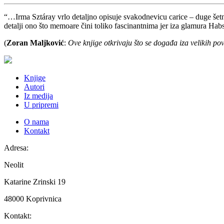
“…Irma Sztáray vrlo detaljno opisuje svakodnevicu carice – duge šetnje,
detalji ono što memoare čini toliko fascinantnima jer iza glamura Ha
(
Zoran Maljković
:
Ove knjige otkrivaju što se događa iza velikih p
Knjige
Autori
Iz medija
U pripremi
O nama
Kontakt
Adresa:
Neolit
Katarine Zrinski 19
48000 Koprivnica
Kontakt: