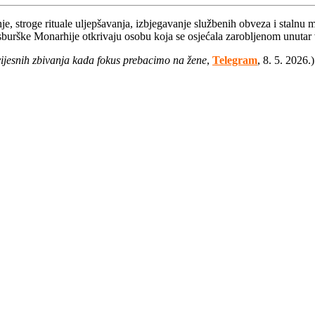
 stroge rituale uljepšavanja, izbjegavanje službenih obveza i stalnu mel
bsburške Monarhije otkrivaju osobu koja se osjećala zarobljenom unutar
ovijesnih zbivanja kada fokus prebacimo na žene
,
Telegram
, 8. 5. 2026.)