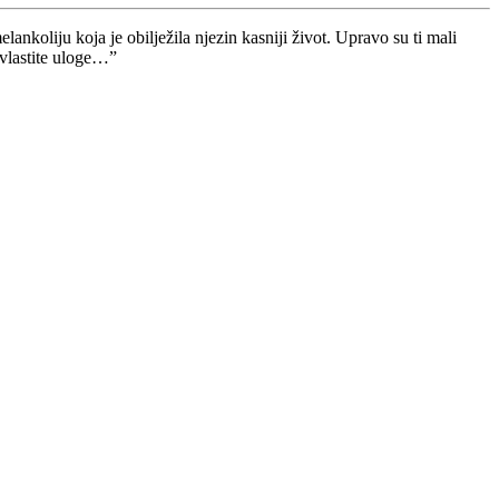
ankoliju koja je obilježila njezin kasniji život. Upravo su ti mali
 vlastite uloge…”