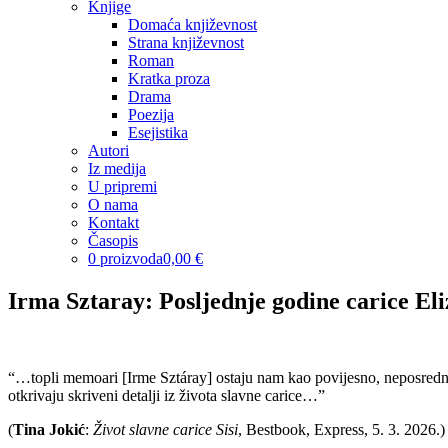
Knjige
Domaća književnost
Strana književnost
Roman
Kratka proza
Drama
Poezija
Esejistika
Autori
Iz medija
U pripremi
O nama
Kontakt
Časopis
0 proizvoda
0,00 €
Irma Sztaray: Posljednje godine carice El
“…topli memoari [Irme Sztáray] ostaju nam kao povijesno, neposredno 
otkrivaju skriveni detalji iz života slavne carice…”
(
Tina Jokić
:
Život slavne carice Sisi
, Bestbook, Express, 5. 3. 2026.)