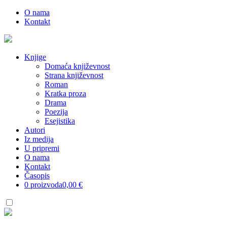
O nama
Kontakt
Knjige
Domaća književnost
Strana književnost
Roman
Kratka proza
Drama
Poezija
Esejistika
Autori
Iz medija
U pripremi
O nama
Kontakt
Časopis
0 proizvoda
0,00 €