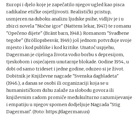
Europi i djelo koje je zapečatilo njegov ugled kao pisca
radikalne etičke osjetljivosti. Realistički pristup,
usmjeren na duboku analizu ljudske psihe, vidljiv je i u
zbirci novela "Noćne igre" (Nattens lekar, 1947.) te romanu
"Opečeno dijete" (Bränt barn, 1948.). Romanom "Svadbene
tegobe" (Bröllopsbesvär, 1949.) još jednom potvrđuje svoje
mjesto i kod publike i kod kritike. Unatoč uspjehu,
Dagerman je cijeloga života vodio borbu s depresijom,
tjeskobom i osjećajem unutarnje blokade. Godine 1954., u
dobi od samo trideset i jedne godine, oduzeo si je život.
Dobitnik je Književne nagrade "Svenska dagbladeta"
(1946.), a danas se osobi ili organizaciji koja se u
humanističkom duhu zalaže za slobodu govora ili
književnim radom promiče međukulturno razumijevanje
i empatiju u njegov spomen dodjeljuje Nagrada "Stig
Dagerman". (Foto: https://dagerman.us)