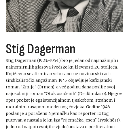
Stig Dagerman
Stig Dagerman (1923.–1954.) bio je jedan od najsnažnijih i
najnemirnijih glasova švedske književnosti 20. stoljeća.
Književno se afirmirao vrlo rano: uz novinarski rad i
sindikalistički angažman, 1945. objavljuje kafkijanski
roman "Zmije" (Ormen), a već godinu dana poslije svoj
najosobniji roman "Otok osuđenih" (De dömdas ö). Njegov
opus prožet je egzistencijalnom tjeskobom, strahom i
moralnim rasapom modernog čovjeka. Godine 1946.
poslan je u poraženu Njemačku kao reporter. Iz tog
putovanja nastala je knjiga "Njemačka jesen" (Tysk höst),
jedno od najpotresnijih svjedočanstava o poslijeratnoj