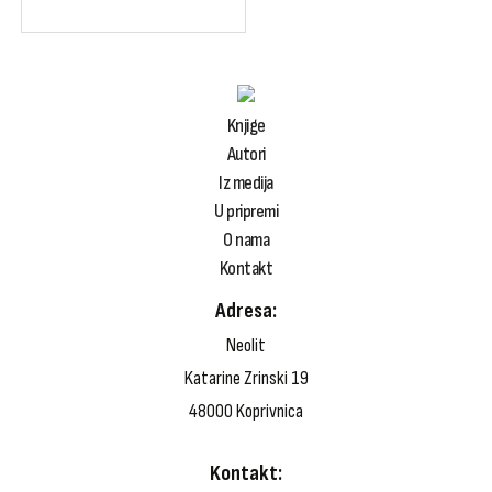
Knjige
Autori
Iz medija
U pripremi
O nama
Kontakt
Adresa:
Neolit
Katarine Zrinski 19
48000 Koprivnica
Domaća književnost
Kontakt:
Strana književnost