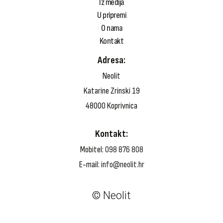
Iz medija
U pripremi
O nama
Kontakt
Adresa:
Neolit
Katarine Zrinski 19
48000 Koprivnica
Domaća književnost
Kontakt:
Strana književnost
Roman
Mobitel:
098 876 808
Kratka proza
Drama
E-mail:
info@neolit.hr
Poezija
Esejistika
© Neolit