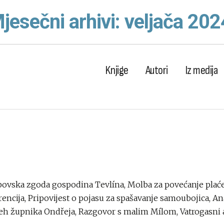
jesečni arhivi: veljača 202
Knjige
Autori
Iz medija
povska zgoda gospodina Tevlína, Molba za povećanje plać
cija, Pripovijest o pojasu za spašavanje samoubojica, Ana
ijeh župnika Ondřeja, Razgovor s malim Mílom, Vatrogasni ap