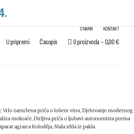
4.
O NAMA
KONTAKT
U pripremi
Časopis
0 proizvoda
0,00 €
e, Vrlo zamršena priča o lošem vinu, Djelovanje modernog
liza mokraće, Dirljiva priča o ljubavi autonomista prema
arat agrarca Koloděja, Mala idila iz pakla