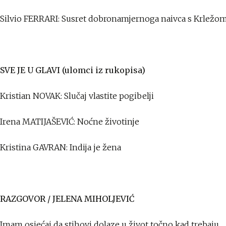
Silvio FERRARI: Susret dobronamjernoga naivca s Krležo
SVE JE U GLAVI (ulomci iz rukopisa)
Kristian NOVAK: Slučaj vlastite pogibelji
Irena MATIJAŠEVIĆ: Noćne životinje
Kristina GAVRAN: Indija je žena
RAZGOVOR / JELENA MIHOLJEVIĆ
Imam osjećaj da stihovi dolaze u život točno kad trebaju