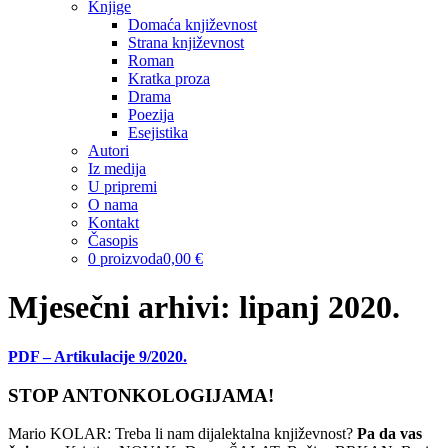
Knjige
Domaća književnost
Strana književnost
Roman
Kratka proza
Drama
Poezija
Esejistika
Autori
Iz medija
U pripremi
O nama
Kontakt
Časopis
0 proizvoda
0,00 €
Mjesečni arhivi: lipanj 2020.
PDF – Artikulacije 9/2020.
STOP ANTONKOLOGIJAMA!
Mario KOLAR: Treba li nam dijalektalna književnost?
Pa da vas