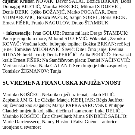
čujemo
: Kristian NOVAK, Davor ŠALAT, Božica BRKAN, Boris
Domagoj BILETIĆ, Monika HERCEG, Milorad STOJEVIĆ,
Denis DERK, Joško BOŽANIĆ, Marko POGAČAR, Đuro
VIDMAROVIĆ, Božica PAŽUR, Sanjin SOREL, Boris BECK,
Ernest FIŠER, Franjo NAGULOV, Drago ŠTAMBUK
+ inkrustacije
: Ivan GOLUB: Puznu mi lasi; Drago ŠTAMBUK:
Pada je snig do u more; Milorad STOJEVIĆ: Wikicitati; Zvonko
KOVAČ: Vručina kože, bubrenje topline; Božica BRKAN: reč kej
je ne; Tomislav MILOHANIĆ Slavić: Dite i črno janje; Evelina
RUDAN: breki i ćuki; Denis PERIČIĆ, Anita PERIČIĆ: Horvatski
krali; Ernest FIŠER: Na Stančičevom placu; Daniel NAČINOVIĆ:
Merikonska letera; Nada GALANT: Sve drugo je bilo zaspravlje;
Tomislav ŽIGMANOV: Tunja
SUVREMENA FRANCUSKA KNJIŽEVNOST
Marinko KOŠČEC: Nekoliko riječi uz temat; Jakob FILIĆ:
Zapisnik J.M.G. Le Clézija; Mateja KISELJAK: Régis Jauffret:
književnost kao slagalica; Marija PAPRAŠAROVSKI: Philippe
Claudel: umjetnik koji slika riječima i kamerom; Luka DELIĆ i
Marinko KOŠČEC: Éric Chevillard; Mirna SINDIČIĆ SABLJO:
Marie Darrieussecq, Nancy Huston i Faïza Guène – autorice
uronjene u stvarnost