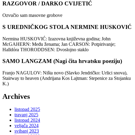
RAZGOVOR / DARKO CVIJETIĆ
Ozvučio sam masovne grobove
S UREDNIČKOG STOLA NERMINE HUSKOVIĆ
Nermina HUSKOVIĆ: Izazovna književna godina; John
McGAHERN: Među ženama; Jan CARSON: Potpirivanje;
Halldóra THORODDSEN: Dvoslojno staklo
SAMO LANGZAM (Nagi čita hrvatsku poeziju)
Franjo NAGULOV: Ništa novo (Slavko Jendričko: Urlici snova),
Stairway to heaven (Andrijana Kos Lajtman: Stepenice za Stojanku
K.)
Archives
listopad 2025
travanj 2025
listopad 2024
veljača 2024
svibanj 2023