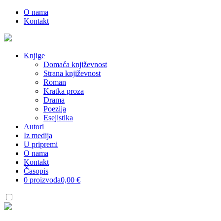
O nama
Kontakt
Knjige
Domaća književnost
Strana književnost
Roman
Kratka proza
Drama
Poezija
Esejistika
Autori
Iz medija
U pripremi
O nama
Kontakt
Časopis
0 proizvoda
0,00 €