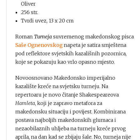
Oliver
256 str.
Tvrdi uvez, 13 x 20 cm
Roman
Turneja
suvremenog makedonskog pisca
Saše Ognenovskog
napeta je satira smještena
pod reflektore svjetskih kazališnih pozornica,
koje se pokazuju kao vrlo opasno mjesto.
Novoosnovano Makedonsko imperijalno
kazalište kreće na svjetsku turneju. Na
repertoaru je novo čitanje Shakespeareova
Hamleta
, koji je zapravo metafora za
makedonsku situaciju i povijest. Kombinirana
postava najboljih makedonskih glumaca i
nezaobilaznih uhljeba na turneju kreće prvog
aprila, na dan kad se zbijaju šale. No, turneja nije