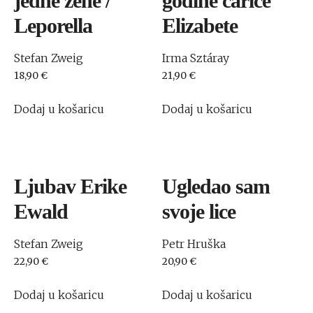
jedne žene /
godine carice
Leporella
Elizabete
Stefan Zweig
Irma Sztáray
18,90
€
21,90
€
Dodaj u košaricu
Dodaj u košaricu
Ljubav Erike
Ugledao sam
Ewald
svoje lice
Stefan Zweig
Petr Hruška
22,90
€
20,90
€
Dodaj u košaricu
Dodaj u košaricu