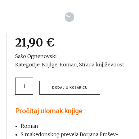
21,90
€
Sašo Ognenovski
Kategorije:
Knjige
,
Roman
,
Strana književnost
Turneja
DODAJ U KOŠARICU
quantity
Pročitaj ulomak knjige
Roman
S makedonskog prevela Borjana Prošev-