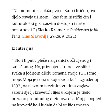
"Na momente sablažnjivo nježno i lirično, ovo
djelo osvaja tišinom - kao feministički čin i
kulturološki glas sasvim dostojan i naše
pozornosti..." (
Zlatko Kramarić
:
Prokletstvo je biti
žena
.
Glas Slavonije
, 27.-28. 9. 2025.)
Iz intervjua
"[Stoji ti put]... pleše na granici doživljenog i
izmaštanog. No, priznajem, tri nosive slike,
svaka u jednom dijelu romana, moje su. I samo
moje. Moja je i ona u kojoj se, u kući izgrađenoj
1892., na ulaznim njezinim vratima zaglave
šareni dječji krevetić i lijes u kojem je tijelo
prerano preminulog djetetova oca. Moj je pogled
na krevetić koji kidaju da bi se lijes mogao