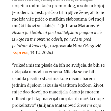
unijeti u rodnu kuću preminulog, u sobu u kojoj
je rođen... to jest... priča o tri trpljive žene, ali to je
možda više priča o muškim slabostima. Svi moji
muški likovi su slabići... " (
Julijana Matanović
:
Nisam ja klečala ni pred roditeljskim pragom kuće
iz koje su me prerano odveli, pa neću ni pred
palačom Akademije
, razgovarala Nina Ožegović.
Express
, 13. 12. 2024.)
"Nikada nisam pisala da bih se svidjela, da bih se
uklapala u modu vremena. Nikada se ne bih
usudila pisati o stvarima koje nisam, barem
jednim dijelom, iskusila vlastitom kožom. Život
mi je dao dovoljno materijala. Samo ja moram
odlučiti je li taj materijal moj dar ili možda moje
prokeltstvo" (
Julijana Matanović
:
Život mi daje