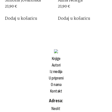
21,90
€
21,90
€
Dodaj u košaricu
Dodaj u košaricu
Knjige
Autori
Iz medija
U pripremi
O nama
Kontakt
Adresa:
Neolit