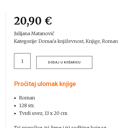
20,90
€
Julijana Matanović
Kategorije:
Domaća književnost
,
Knjige
,
Roman
Stoji
DODAJ U KOŠARICU
ti
put
quantity
Pročitaj ulomak knjige
Roman
128 str.
Tvrdi uvez, 13 x 20 cm
Tri proročice, tri žene i tri sudbine koje se