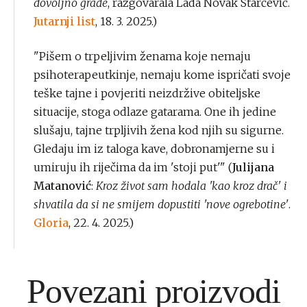
dovoljno građe
, razgovarala Lada Novak Starčević.
Jutarnji list
, 18. 3. 2025.)
"Pišem o trpeljivim ženama koje nemaju
psihoterapeutkinje, nemaju kome ispričati svoje
teške tajne i povjeriti neizdržive obiteljske
situacije, stoga odlaze gatarama. One ih jedine
slušaju, tajne trpljivih žena kod njih su sigurne.
Gledaju im iz taloga kave, dobronamjerne su i
umiruju ih riječima da im 'stoji put'" (
Julijana
Matanović
:
Kroz život sam hodala 'kao kroz drač' i
shvatila da si ne smijem dopustiti 'nove ogrebotine'
.
Gloria
, 22. 4. 2025.)
Povezani proizvodi