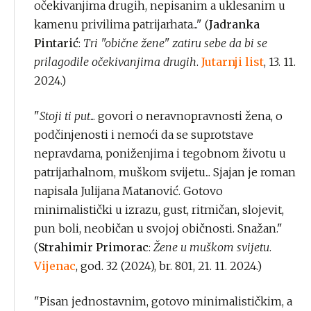
očekivanjima drugih, nepisanim a uklesanim u
kamenu privilima patrijarhata..." (
Jadranka
Pintarić
:
Tri "obične žene" zatiru sebe da bi se
prilagodile očekivanjima drugih
.
Jutarnji list
, 13. 11.
2024.)
"
Stoji ti put
... govori o neravnopravnosti žena, o
podčinjenosti i nemoći da se suprotstave
nepravdama, poniženjima i tegobnom životu u
patrijarhalnom, muškom svijetu... Sjajan je roman
napisala Julijana Matanović. Gotovo
minimalistički u izrazu, gust, ritmičan, slojevit,
pun boli, neobičan u svojoj običnosti. Snažan."
(
Strahimir Primorac
:
Žene u muškom svijetu
.
Vijenac
, god. 32 (2024), br. 801, 21. 11. 2024.)
"Pisan jednostavnim, gotovo minimalističkim, a