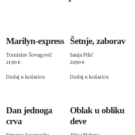
Marilyn-express
Šetnje, zaborav
Tomislav Šovagović
Sanja Pilić
21,90
€
20,90
€
Dodaj u košaricu
Dodaj u košaricu
Dan jednoga
Oblak u obliku
crva
deve
Simona Jovanoska
Alina Nelega