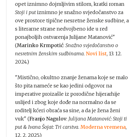
opet iznimno dojmljivim stilom, kratki roman
Stoji i put
iznimno je snažno svjedočanstvo za
ove prostore tipične nesretne ženske sudbine, a
s literarne strane nedvojbeno ide u red
ponajboljih ostvarenja Julijane Matanović"
(
Marinko Krmpotić
:
Snažno svjedočanstvo o
nesretnim ženskim sudbinama
.
Novi list
, 13. 12.
2024.)
"Mistično, okultno znanje ženama koje se malo
što pita nameće se kao jedini odgovor na
imperative proizašle iz porodične hijerarhije
uslijed i zbog koje dođe na normalno da se
roditelj kćeri obraća sa sine, a da je žena ženi
vuk" (
Franjo Nagulov
:
Julijana Matanović: Stoji ti
put & Ivana Šojat: Tri carstva
.
Moderna vremena
,
12. 2. 2025.)