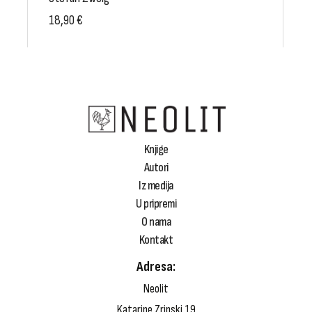
18,90
€
Knjige
Autori
Iz medija
U pripremi
O nama
Kontakt
Adresa:
Neolit
Katarine Zrinski 19